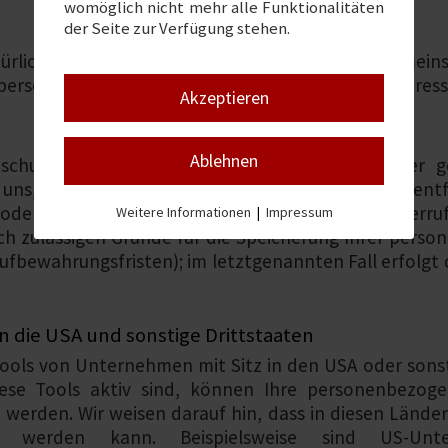
womöglich nicht mehr alle Funktionalitäten
der Seite zur Verfügung stehen.
atürliche oder juristische Person, die allein oder geme
personenbezogenen Daten (z. B. Namen, E-Mail-Adresse
Akzeptieren
Ablehnen
schutzerklärung keine speziellere Speicherdauer 
ns, bis der Zweck für die Datenverarbeitung entfä
der eine Einwilligung zur Datenverarbeitung widerruf
Weitere Informationen
|
Impressum
ich zulässigen Gründe für die Speicherung Ihrer pers
ufbewahrungsfristen); im letztgenannten Fall erfolgt 
n die USA und sonstige Drittstaaten
ols von Unternehmen mit Sitz in den USA oder sonst
iese Tools aktiv sind, können Ihre personenbezoge
 werden. Wir weisen darauf hin, dass in diesen Länder
rt werden kann. Beispielsweise sind US-Unt