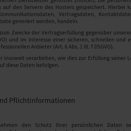
ternen Dienstleister gehostet (Hoster). Die persone
auf den Servern des Hosters gespeichert. Hierbei ka
ommunikationsdaten, Vertragsdaten, Kontaktdate
bsite generiert werden, handeln.
t zum Zwecke der Vertragserfüllung gegenüber unser
VO) und im Interesse einer sicheren, schnellen und e
ssionellen Anbieter (Art. 6 Abs. 1 lit. f DSGVO).
 insoweit verarbeiten, wie dies zur Erfüllung seiner Le
uf diese Daten befolgen.
nd Pflicht­informationen
 nehmen den Schutz Ihrer persönlichen Daten se