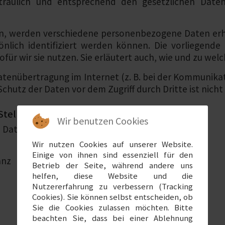
aulich und entsprechend den gesetzlichen Datens
en, werden verschiedene personenbezogene Daten e
önlich identifiziert werden können. Die vorliegende 
ür wir sie nutzen. Sie erläutert auch, wie und zu we
Datenübertragung im Internet (z. B. bei der Kommunikat
chutz der Daten vor dem Zugriff durch Dritte ist nicht
Stelle
Wir benutzen Cookies
e Datenverarbeitung auf dieser Website ist:
Wir nutzen Cookies auf unserer Website.
Einige von ihnen sind essenziell für den
anz
Betrieb der Seite, während andere uns
helfen, diese Website und die
Nutzererfahrung zu verbessern (Tracking
Cookies). Sie können selbst entscheiden, ob
Sie die Cookies zulassen möchten. Bitte
beachten Sie, dass bei einer Ablehnung