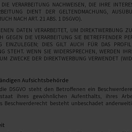
IE VERARBEITUNG NACHWEISEN, DIE IHRE INTERE
RBEITUNG DIENT DER GELTENDMACHUNG, AUSÜB
H NACH ART. 21 ABS. 1 DSGVO).
NEN DATEN VERARBEITET, UM DIREKTWERBUNG ZU 
CH GEGEN DIE VERARBEITUNG SIE BETREFFENDER 
 EINZULEGEN; DIES GILT AUCH FÜR DAS PROFIL
NG STEHT. WENN SIE WIDERSPRECHEN, WERDEN IH
UM ZWECKE DER DIREKTWERBUNG VERWENDET (WIDE
ändigen Aufsichts­behörde
die DSGVO steht den Betroffenen ein Beschwerderec
staat ihres gewöhnlichen Aufenthalts, ihres Arb
s Beschwerderecht besteht unbeschadet anderweitig
it