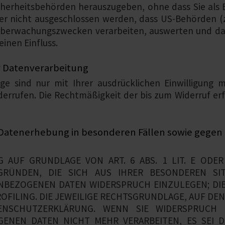
erheitsbehörden herauszugeben, ohne dass Sie als Be
r nicht ausgeschlossen werden, dass US-Behörden (z.
Überwachungszwecken verarbeiten, auswerten und dau
inen Einfluss.
ur Datenverarbeitung
ge sind nur mit Ihrer ausdrücklichen Einwilligung m
widerrufen. Die Rechtmäßigkeit der bis zum Widerruf e
Datenerhebung in besonderen Fällen sowie gegen 
 AUF GRUNDLAGE VON ART. 6 ABS. 1 LIT. E ODER
GRÜNDEN, DIE SICH AUS IHRER BESONDEREN SI
BEZOGENEN DATEN WIDERSPRUCH EINZULEGEN; DIES
FILING. DIE JEWEILIGE RECHTSGRUNDLAGE, AUF DEN
ENSCHUTZERKLÄRUNG. WENN SIE WIDERSPRUCH 
ENEN DATEN NICHT MEHR VERARBEITEN, ES SEI 